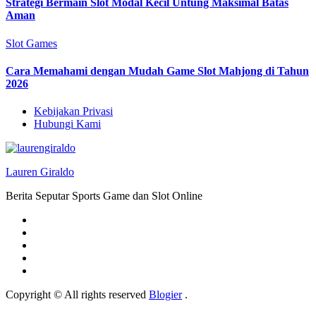
Strategi Bermain Slot Modal Kecil Untung Maksimal Batas
Aman
Slot Games
Cara Memahami dengan Mudah Game Slot Mahjong di Tahun
2026
Kebijakan Privasi
Hubungi Kami
Lauren Giraldo
Berita Seputar Sports Game dan Slot Online
Copyright © All rights reserved
Blogier
.