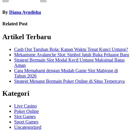
By
Diana Ayudisha
Related Post
Artikel Terbaru
Cash Out Taruhan Bola: Kapan Waktu Tepat Kunci Untung?
Mekanisme Avalanche Slot: Simbol Jatuh Buka Peluang Baru
Strategi Bermain Slot Modal Kecil Untung Maksimal Batas
Aman
Cara Memahami dengan Mudah Game Slot Mahjong di
Tahun 2026
Strategi Menang Bermain Poker Online di Situs Terpercaya
Kategori
Live Casino
Poker Online
Slot Games
Sport Games
Uncategorized