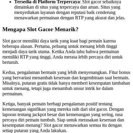
Tersedia di Platform Terpercaya
: Slot gacor sebaiknya
dimainkan di situs yang terpercaya dan aman. Situs yang
menyediakan layanan dengan reputasi baik cenderung
menawarkan permainan dengan RTP yang akurat dan jelas.
Mengapa Slot Gacor Menarik?
Slot gacor memiliki daya tarik yang kuat bagi pemain karena
beberapa alasan. Pertama, peluang untuk menang lebih tinggi
menjadi daya tarik utama. Ketika Anda tahu bahwa permainan
memiliki RTP yang tinggi, Anda merasa lebih percaya diri untuk
bertaruh.
Kedua, pengalaman bermain yang lebih menyenangkan. Fitur bonus
yang bervariasi menambah keseruan dan kegembiraan saat bermain.
Misalnya, putaran gratis tidak hanya memberi kesempatan tambahan
untuk menang, tetapi juga menambah unsur intrik ke dalam
permainan.
Ketiga, banyak pemain berbagi pengalaman positif tentang
kemenangan signifikan yang mereka raih dari slot gacor. Dengan
laporan tentang jackpot besar dan kemenangan yang sering, rasa
percaya diri pemain tumbuh. Siap untuk merasakan keseruan dan
kesempatan menang? Slot gacor menawarkan semua itu dengan
setiap putaran yang Anda lakukan.