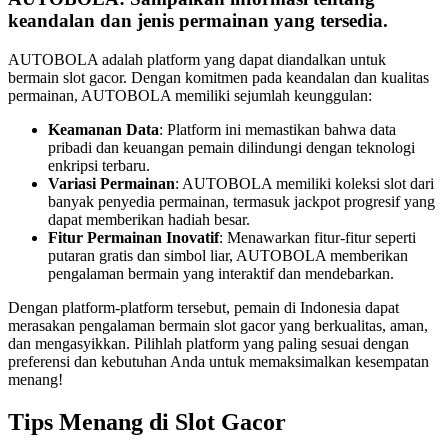
keandalan dan jenis permainan yang tersedia.
AUTOBOLA adalah platform yang dapat diandalkan untuk
bermain slot gacor. Dengan komitmen pada keandalan dan kualitas
permainan, AUTOBOLA memiliki sejumlah keunggulan:
Keamanan Data
: Platform ini memastikan bahwa data
pribadi dan keuangan pemain dilindungi dengan teknologi
enkripsi terbaru.
Variasi Permainan
: AUTOBOLA memiliki koleksi slot dari
banyak penyedia permainan, termasuk jackpot progresif yang
dapat memberikan hadiah besar.
Fitur Permainan Inovatif
: Menawarkan fitur-fitur seperti
putaran gratis dan simbol liar, AUTOBOLA memberikan
pengalaman bermain yang interaktif dan mendebarkan.
Dengan platform-platform tersebut, pemain di Indonesia dapat
merasakan pengalaman bermain slot gacor yang berkualitas, aman,
dan mengasyikkan. Pilihlah platform yang paling sesuai dengan
preferensi dan kebutuhan Anda untuk memaksimalkan kesempatan
menang!
Tips Menang di Slot Gacor