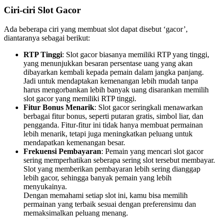
Ciri-ciri Slot Gacor
Ada beberapa ciri yang membuat slot dapat disebut ‘gacor’,
diantaranya sebagai berikut:
RTP Tinggi
: Slot gacor biasanya memiliki RTP yang tinggi,
yang menunjukkan besaran persentase uang yang akan
dibayarkan kembali kepada pemain dalam jangka panjang.
Jadi untuk mendaptakan kemenangan lebih mudah tanpa
harus mengorbankan lebih banyak uang disarankan memilih
slot gacor yang memiliki RTP tinggi.
Fitur Bonus Menarik
: Slot gacor seringkali menawarkan
berbagai fitur bonus, seperti putaran gratis, simbol liar, dan
pengganda. Fitur-fitur ini tidak hanya membuat permainan
lebih menarik, tetapi juga meningkatkan peluang untuk
mendapatkan kemenangan besar.
Frekuensi Pembayaran
: Pemain yang mencari slot gacor
sering memperhatikan seberapa sering slot tersebut membayar.
Slot yang memberikan pembayaran lebih sering dianggap
lebih gacor, sehingga banyak pemain yang lebih
menyukainya.
Dengan memahami setiap slot ini, kamu bisa memilih
permainan yang terbaik sesuai dengan preferensimu dan
memaksimalkan peluang menang.