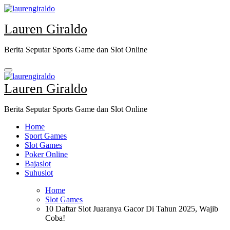
Lewati
ke
Lauren Giraldo
konten
Berita Seputar Sports Game dan Slot Online
Lauren Giraldo
Berita Seputar Sports Game dan Slot Online
Home
Sport Games
Slot Games
Poker Online
Bajaslot
Suhuslot
Home
Slot Games
10 Daftar Slot Juaranya Gacor Di Tahun 2025, Wajib
Coba!