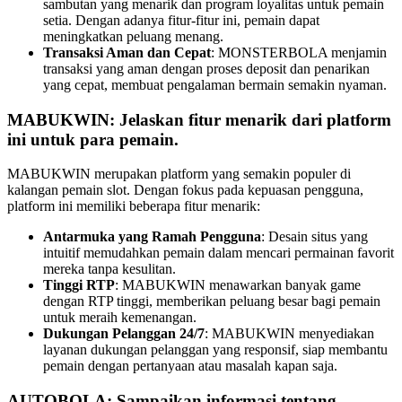
sambutan yang menarik dan program loyalitas untuk pemain
setia. Dengan adanya fitur-fitur ini, pemain dapat
meningkatkan peluang menang.
Transaksi Aman dan Cepat
: MONSTERBOLA menjamin
transaksi yang aman dengan proses deposit dan penarikan
yang cepat, membuat pengalaman bermain semakin nyaman.
MABUKWIN: Jelaskan fitur menarik dari platform
ini untuk para pemain.
MABUKWIN merupakan platform yang semakin populer di
kalangan pemain slot. Dengan fokus pada kepuasan pengguna,
platform ini memiliki beberapa fitur menarik:
Antarmuka yang Ramah Pengguna
: Desain situs yang
intuitif memudahkan pemain dalam mencari permainan favorit
mereka tanpa kesulitan.
Tinggi RTP
: MABUKWIN menawarkan banyak game
dengan RTP tinggi, memberikan peluang besar bagi pemain
untuk meraih kemenangan.
Dukungan Pelanggan 24/7
: MABUKWIN menyediakan
layanan dukungan pelanggan yang responsif, siap membantu
pemain dengan pertanyaan atau masalah kapan saja.
AUTOBOLA: Sampaikan informasi tentang