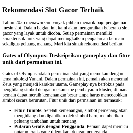
Rekomendasi Slot Gacor Terbaik
Tahun 2025 menawarkan banyak pilihan menarik bagi penggemar
mesin slot. Dalam bagian ini, kami akan menguraikan beberapa slot
gacor yang layak untuk dicoba. Setiap permainan memiliki
karakteristik unik yang dapat meningkatkan pengalaman bermain
sekaligus peluang menang. Mari kita simak rekomendasi berikut:
Gates of Olympus: Deskripsikan gameplay dan fitur
unik dari permainan ini.
Gates of Olympus adalah permainan slot yang memukau dengan
tema mitologi Yunani. Dalam permainan ini, pemain akan menemui
Zeus yang menjadi karakter utama. Gameplay-nya berfokus pada
penghilang simbol dengan mekanisme pembayaran kluster, di mana
pemain dapat meraih kemenangan besar tanpa harus mencocokkan
simbol secara berurutan. Fitur unik dari permainan ini termasuk:
Fitur Tumble
: Setelah kemenangan, simbol pemenang akan
menghilang dan digantikan oleh simbol baru, memberikan
peluang tambahan untuk menang.
Putaran Gratis dengan Pengganda
: Pemain dapat memicu
putaran gratis yang dilengkapi dengan pengganda,