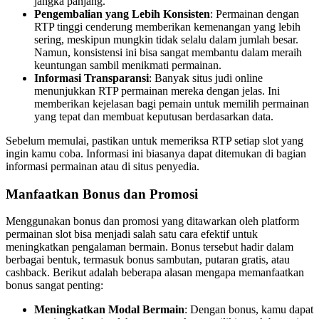
jangka panjang.
Pengembalian yang Lebih Konsisten
: Permainan dengan
RTP tinggi cenderung memberikan kemenangan yang lebih
sering, meskipun mungkin tidak selalu dalam jumlah besar.
Namun, konsistensi ini bisa sangat membantu dalam meraih
keuntungan sambil menikmati permainan.
Informasi Transparansi
: Banyak situs judi online
menunjukkan RTP permainan mereka dengan jelas. Ini
memberikan kejelasan bagi pemain untuk memilih permainan
yang tepat dan membuat keputusan berdasarkan data.
Sebelum memulai, pastikan untuk memeriksa RTP setiap slot yang
ingin kamu coba. Informasi ini biasanya dapat ditemukan di bagian
informasi permainan atau di situs penyedia.
Manfaatkan Bonus dan Promosi
Menggunakan bonus dan promosi yang ditawarkan oleh platform
permainan slot bisa menjadi salah satu cara efektif untuk
meningkatkan pengalaman bermain. Bonus tersebut hadir dalam
berbagai bentuk, termasuk bonus sambutan, putaran gratis, atau
cashback. Berikut adalah beberapa alasan mengapa memanfaatkan
bonus sangat penting:
Meningkatkan Modal Bermain
: Dengan bonus, kamu dapat